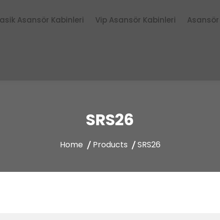
lasik Asansör Kabinleri
Vip Asansör Kabinleri
Asansör 
SRS26
Home
Products
SRS26