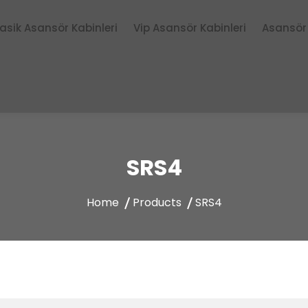
lasik Asansör Kabinleri
Vip Asansör Kabinleri
Asansör 
SRS4
Home
Products
SRS4